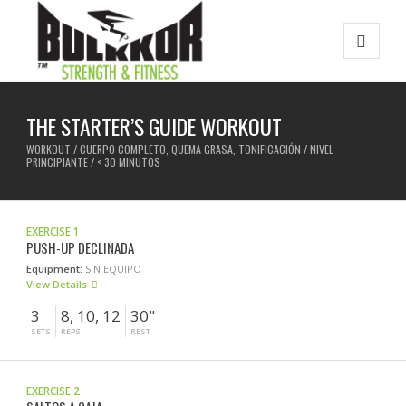
THE STARTER’S GUIDE WORKOUT
WORKOUT / CUERPO COMPLETO, QUEMA GRASA, TONIFICACIÓN / NIVEL
PRINCIPIANTE / < 30 MINUTOS
EXERCISE 1
PUSH-UP DECLINADA
Equipment:
SIN EQUIPO
View Details
3
8, 10, 12
30"
SETS
REPS
REST
EXERCISE 2