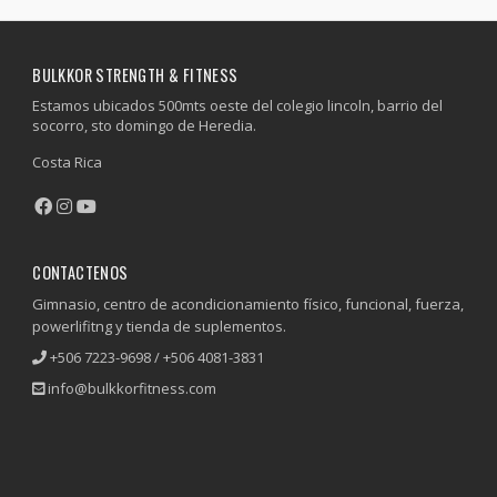
1
2
3
4
5
BULKKOR STRENGTH & FITNESS
Estamos ubicados 500mts oeste del colegio lincoln, barrio del
socorro, sto domingo de Heredia.
Costa Rica
CONTACTENOS
Gimnasio, centro de acondicionamiento físico, funcional, fuerza,
powerlifitng y tienda de suplementos.
+506 7223-9698 / +506 4081-3831
info@bulkkorfitness.com